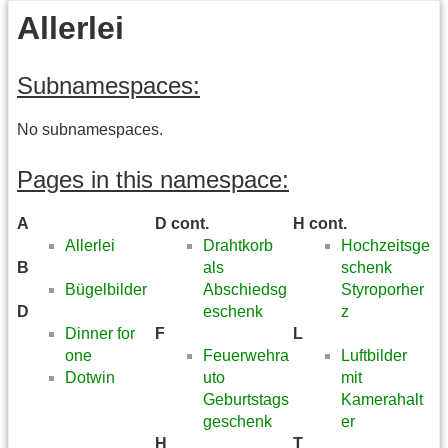
Allerlei
Subnamespaces:
No subnamespaces.
Pages in this namespace:
A
D cont.
H cont.
Allerlei
Drahtkorb
Hochzeitsge
B
als
schenk
Bügelbilder
Abschiedsg
Styroporher
D
eschenk
z
Dinner for
F
L
one
Feuerwehra
Luftbilder
Dotwin
uto
mit
Geburtstags
Kamerahalt
geschenk
er
H
T