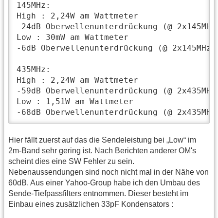
145MHz:

High : 2,24W am Wattmeter

-24dB Oberwellenunterdrückung (@ 2x145MHz)
Low : 30mW am Wattmeter

-6dB Oberwellenunterdrückung (@ 2x145MHz) 
435MHz:

High : 2,24W am Wattmeter

-59dB Oberwellenunterdrückung (@ 2x435MHz)
Low : 1,51W am Wattmeter

-68dB Oberwellenunterdrückung (@ 2x435MHz
Hier fällt zuerst auf das die Sendeleistung bei „Low“ im
2m-Band sehr gering ist. Nach Berichten anderer OM's
scheint dies eine SW Fehler zu sein.
Nebenaussendungen sind noch nicht mal in der Nähe von
60dB. Aus einer Yahoo-Group habe ich den Umbau des
Sende-Tiefpassfilters entnommen. Dieser besteht im
Einbau eines zusätzlichen 33pF Kondensators :