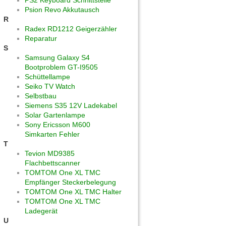
PS2 Keyboard Schnittstelle
Psion Revo Akkutausch
R
Radex RD1212 Geigerzähler
Reparatur
S
Samsung Galaxy S4
Bootproblem GT-I9505
Schüttellampe
Seiko TV Watch
Selbstbau
Siemens S35 12V Ladekabel
Solar Gartenlampe
Sony Ericsson M600
Simkarten Fehler
T
Tevion MD9385
Flachbettscanner
TOMTOM One XL TMC
Empfänger Steckerbelegung
TOMTOM One XL TMC Halter
TOMTOM One XL TMC
Ladegerät
U