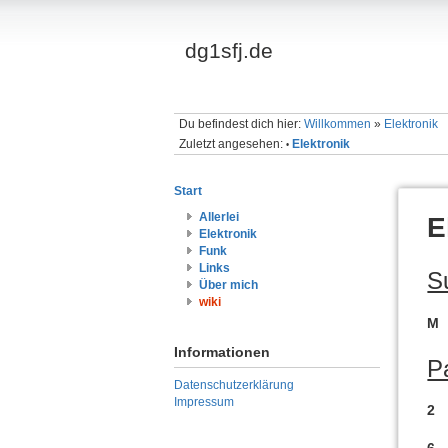
dg1sfj.de
Du befindest dich hier:
Willkommen
»
Elektronik
Zuletzt angesehen:
Elektronik
•
Start
Allerlei
E
Elektronik
Funk
Links
S
Über mich
wiki
M
Informationen
P
Datenschutzerklärung
Impressum
2