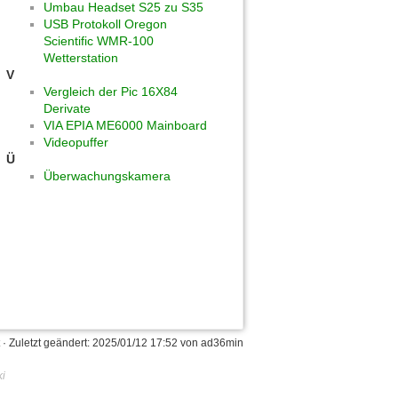
Umbau Headset S25 zu S35
USB Protokoll Oregon
Scientific WMR-100
Wetterstation
V
Vergleich der Pic 16X84
Derivate
VIA EPIA ME6000 Mainboard
Videopuffer
Ü
Überwachungskamera
· Zuletzt geändert:
2025/01/12 17:52
von
ad36min