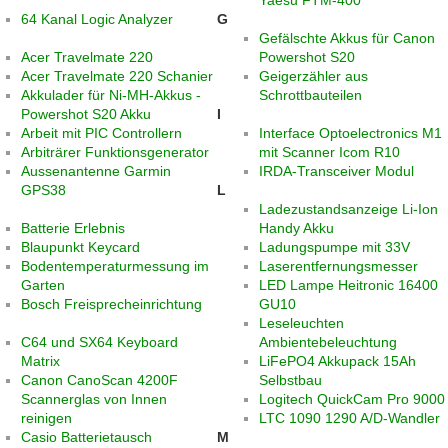
Yaesu FTM-400
64 Kanal Logic Analyzer
G
Gefälschte Akkus für Canon
Acer Travelmate 220
Powershot S20
Acer Travelmate 220 Schanier
Geigerzähler aus
Akkulader für Ni-MH-Akkus -
Schrottbauteilen
Powershot S20 Akku
I
Arbeit mit PIC Controllern
Interface Optoelectronics M1
Arbiträrer Funktionsgenerator
mit Scanner Icom R10
Aussenantenne Garmin
IRDA-Transceiver Modul
GPS38
L
Ladezustandsanzeige Li-Ion
Batterie Erlebnis
Handy Akku
Blaupunkt Keycard
Ladungspumpe mit 33V
Bodentemperaturmessung im
Laserentfernungsmesser
Garten
LED Lampe Heitronic 16400
Bosch Freisprecheinrichtung
GU10
Leseleuchten
C64 und SX64 Keyboard
Ambientebeleuchtung
Matrix
LiFePO4 Akkupack 15Ah
Canon CanoScan 4200F
Selbstbau
Scannerglas von Innen
Logitech QuickCam Pro 9000
reinigen
LTC 1090 1290 A/D-Wandler
Casio Batterietausch
M